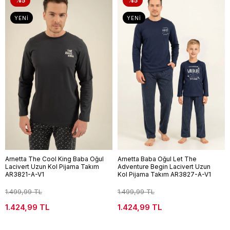
%5
%5
YENI
YENI
Arnetta The Cool King Baba Oğul
Arnetta Baba Oğul Let The
Lacivert Uzun Kol Pijama Takım
Adventure Begin Lacivert Uzun
AR3821-A-V1
Kol Pijama Takım AR3827-A-V1
1.499,99 TL
1.499,99 TL
1.424,99 TL
1.424,99 TL