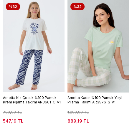
%32
%32
Arnetta Kız Çocuk %100 Pamuk
Arnetta Kadın %100 Pamuk Yeşil
Krem Pijama Takımı AR3661-C-V1
Pijama Takımı AR3576-S-V1
799,99 TL
1.299,99 TL
547,19 TL
889,19 TL