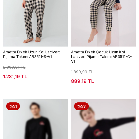
Arnetta Erkek Uzun Kol Lacivert
Arnetta Erkek Çocuk Uzun Kol
Pijama Takımı AR3511-S-V1
Lacivert Pijama Takımı AR3511-C-
V1
2.300,01 TL
1.899,99 TL
1.231,19 TL
889,19 TL
%51
%53