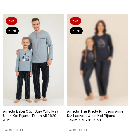
%5
%5
YENI
YENI
Arnetta Baba Oğul Stay Wild Mavi
Arnetta The Pretty Princess Anne
Uzun Kol Pijama Takım AR3829-
Kız Lacivert Uzun Kol Pijama
A-V1
Takım AR3731-A-V1
1.499,99 TL
1.499,99 TL