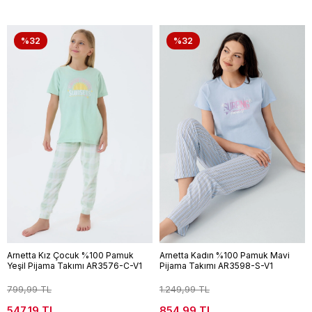
%32
%32
Arnetta Kız Çocuk %100 Pamuk
Arnetta Kadın %100 Pamuk Mavi
Yeşil Pijama Takımı AR3576-C-V1
Pijama Takımı AR3598-S-V1
799,99 TL
1.249,99 TL
547,19 TL
854,99 TL