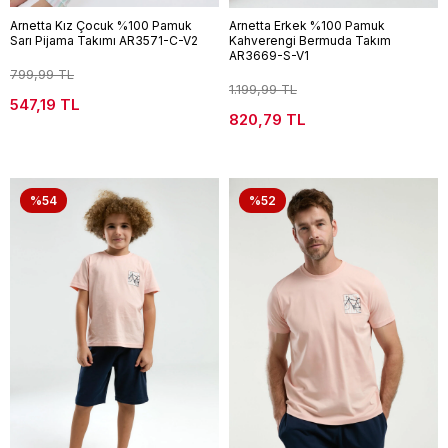
Arnetta Kız Çocuk %100 Pamuk
Arnetta Erkek %100 Pamuk
Sarı Pijama Takımı AR3571-C-V2
Kahverengi Bermuda Takım
AR3669-S-V1
799,99 TL
1.199,99 TL
547,19 TL
820,79 TL
%54
%52