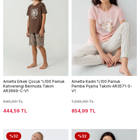
Arnetta Erkek Çocuk %100 Pamuk
Arnetta Kadın %100 Pamuk
Kahverengi Bermuda Takım
Pembe Pijama Takımı AR3571-S-
AR3669-C-V1
V1
649,99 TL
1.249,99 TL
444,59 TL
854,99 TL
%32
%32