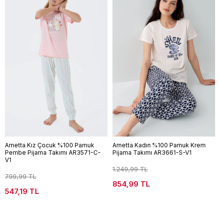
Arnetta Kız Çocuk %100 Pamuk
Arnetta Kadın %100 Pamuk Krem
Pembe Pijama Takımı AR3571-C-
Pijama Takımı AR3661-S-V1
V1
1.249,99 TL
799,99 TL
854,99 TL
547,19 TL