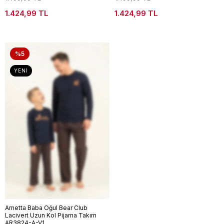
1.424,99 TL
1.424,99 TL
%5
YENI
Arnetta Baba Oğul Bear Club
Lacivert Uzun Kol Pijama Takım
AR3824-A-V1