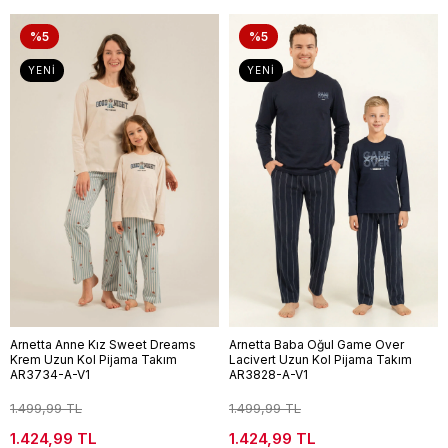
%5
%5
YENI
YENI
Arnetta Anne Kız Sweet Dreams
Arnetta Baba Oğul Game Over
Krem Uzun Kol Pijama Takım
Lacivert Uzun Kol Pijama Takım
AR3734-A-V1
AR3828-A-V1
1.499,99 TL
1.499,99 TL
1.424,99 TL
1.424,99 TL