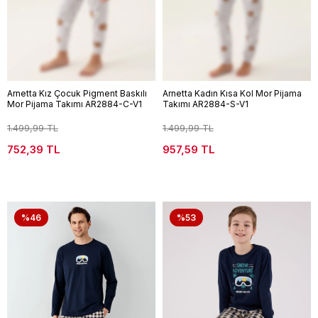
Arnetta Kız Çocuk Pigment Baskılı
Arnetta Kadın Kısa Kol Mor Pijama
Mor Pijama Takımı AR2884-C-V1
Takımı AR2884-S-V1
1.499,99 TL
1.499,99 TL
752,39 TL
957,59 TL
%46
%53