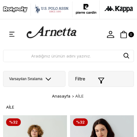
0
Filtre
Anasayfa
>
AİLE
AİLE
%32
%32