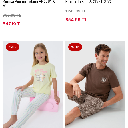
Kırmızı Pijama Takımı AR3581-C-
Pijama Takımı AR3571-S-V2
V1
1.249,99 TL
799,99 TL
854,99 TL
547,19 TL
%32
%32