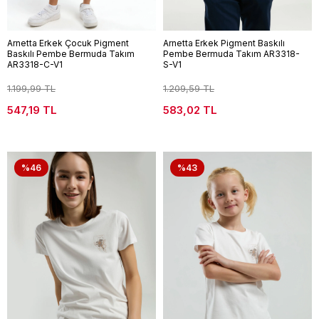
Arnetta Erkek Çocuk Pigment
Arnetta Erkek Pigment Baskılı
Baskılı Pembe Bermuda Takım
Pembe Bermuda Takım AR3318-
AR3318-C-V1
S-V1
1.199,99 TL
1.209,59 TL
547,19 TL
583,02 TL
%46
%43