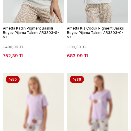
Arnetta Kadın Pigment Baskılı
Arnetta Kız Çocuk Pigment Baskılı
Beyaz Pijama Takımı AR3303-S-
Beyaz Pijama Takımı AR3303-C-
V1
V1
1.400,06 TL
1.199,99 TL
752,39 TL
683,99 TL
%50
%36