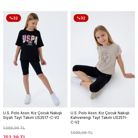
%32
%32
U.S. Polo Assn. Kız Çocuk Nakışlı
U.S. Polo Assn. Kız Çocuk Nakışlı
Siyah Tayt Takım US2517-C-V2
Kahverengi Tayt Takım US2511-
C-V2
1.099,99 TL
1.099,99 TL
752,39 TL