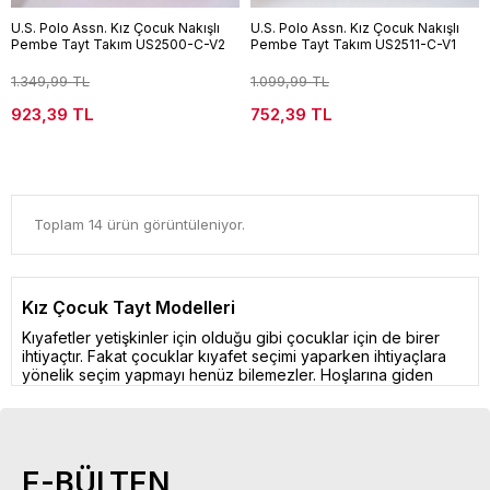
U.S. Polo Assn. Kız Çocuk Nakışlı
U.S. Polo Assn. Kız Çocuk Nakışlı
Pembe Tayt Takım US2500-C-V2
Pembe Tayt Takım US2511-C-V1
1.349,99 TL
1.099,99 TL
923,39 TL
752,39 TL
Toplam 14 ürün görüntüleniyor.
Kız Çocuk Tayt Modelleri
Kıyafetler yetişkinler için olduğu gibi çocuklar için de birer
ihtiyaçtır. Fakat çocuklar kıyafet seçimi yaparken ihtiyaçlara
yönelik seçim yapmayı henüz bilemezler. Hoşlarına giden
rengarenk ve sevdikleri kıyafetleri tercih ederler. Kız çocuklar
giyimlerine ve giydiklerinin birbiri ile uyumuna çok dikkat
ederler. Bu nedenle onların onayını alan kıyafetler bulmakta
ebeveynler zorlanırlar.
E-BÜLTEN
Kız çocuk taytlar her anlamda kurtarıcı özelliktedir. Renk ve