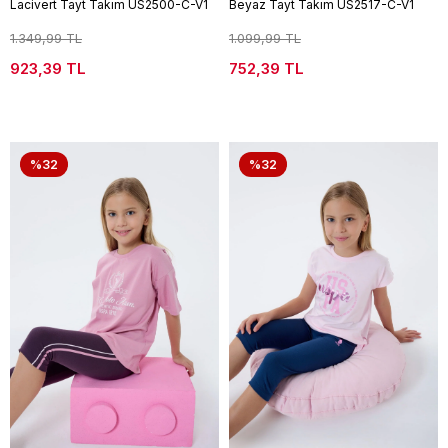
Lacivert Tayt Takım US2500-C-V1
Beyaz Tayt Takım US2517-C-V1
1.349,99 TL
1.099,99 TL
923,39 TL
752,39 TL
%32
%32