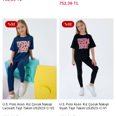
752,39 TL
%32
%32
U.S. Polo Assn. Kız Çocuk Nakışlı
U.S. Polo Assn. Kız Çocuk Nakışlı
Lacivert Tayt Takım US2523-C-V2
Siyah Tayt Takım US2523-C-V1