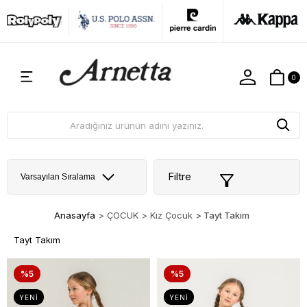
0
Filtre
Anasayfa
>
ÇOCUK
>
Kız Çocuk
>
Tayt Takım
Tayt Takım
%5
%5
YENI
YENI