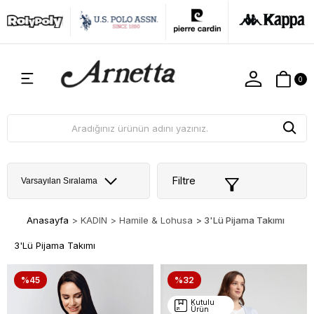
0
Filtre
Anasayfa
>
KADIN
>
Hamile & Lohusa
>
3'Lü Pijama Takımı
3'Lü Pijama Takımı
%45
%32
Kutulu
Ürün